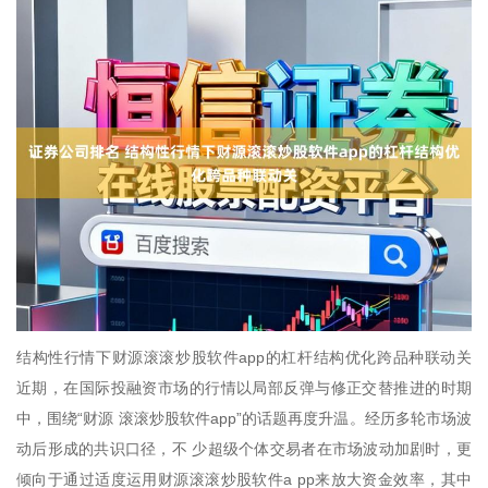
结构性行情下财源滚滚炒股软件app的杠杆结构优化跨品种联动关
近期，在国际投融资市场的行情以局部反弹与修正交替推进的时期
中，围绕“财源 滚滚炒股软件app”的话题再度升温。经历多轮市场波
动后形成的共识口径，不 少超级个体交易者在市场波动加剧时，更
倾向于通过适度运用财源滚滚炒股软件a pp来放大资金效率，其中