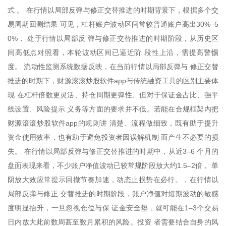
式 。 在行情以局部反弹与修正交替推进的时期背景下，根据多个交
易周期回测结果 可见，杠杆账户波动区间常较普通账户高出30%–5
0%， 处于行情以局部反 弹与修正交替推进的时期阶段，从历史区
间高低点对照看，本轮波动区间已逼近阶 段性上沿，需提高警惕
度。 流动性监测系统数据反映，在当前行情以局部反弹与 修正交替
推进的时期下，财源滚滚炒股软件app与传统融资工具的区别主要体
现 在杠杆倍数更灵活、持仓周期更弹性、但对于保证金占比、强平
线设置、风险提示 义务等方面的要求并不低。若能在合规框架内把
财源滚滚炒股软件app的规则讲 清楚、流程做细致，既有助于提升
资金使用效率，也有助于避免投资者因误解机制 而产生不必要的损
失。 在行情以局部反弹与修正交替推进的时期中，从近3–6 个月的
盘面表现来看，不少账户净值波动已较常规阶段放大约1.5–2倍， 单
阴放大效应常提示回撤节奏加速，动态止损势在必行。，在行情以
局部反弹与修正 交替推进的时期阶段，账户净值对短期波动的敏感
度明显抬升，一旦忽视仓位与保 证金安全垫，就可能在1–3个交易
日内放大此前数周甚至数月累积的风险。投资 者需要结合自身的风