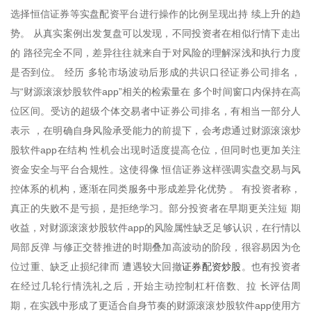
选择恒信证券等实盘配资平台进行操作的比例呈现出持 续上升的趋
势。 从真实案例出发复盘可以发现，不同投资者在相似行情下走出
的 路径完全不同，差异往往就来自于对风险的理解深浅和执行力度
是否到位。 经历 多轮市场波动后形成的共识口径证券公司排名，
与“财源滚滚炒股软件app”相关的检索量在 多个时间窗口内保持在高
位区间。受访的超级个体交易者中证券公司排名，有相当一部分人
表示 ，在明确自身风险承受能力的前提下，会考虑通过财源滚滚炒
股软件app在结构 性机会出现时适度提高仓位，但同时也更加关注
资金安全与平台合规性。这使得像 恒信证券这样强调实盘交易与风
控体系的机构，逐渐在同类服务中形成差异化优势 。 有投资者称，
真正的失败不是亏损，是拒绝学习。部分投资者在早期更关注短 期
收益，对财源滚滚炒股软件app的风险属性缺乏足够认识，在行情以
局部反弹 与修正交替推进的时期叠加高波动的阶段，很容易因为仓
证券配资炒股
位过重、缺乏止损纪律而 遭遇较大回撤
。也有投资者
在经过几轮行情洗礼之后，开始主动控制杠杆倍数、拉 长评估周
期，在实践中形成了更适合自身节奏的财源滚滚炒股软件app使用方