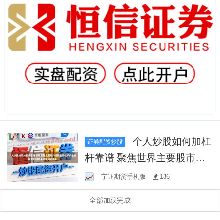
个人炒股如何加杠
证券配资炒股
杆靠谱 聚焦世界主要股市股
票融资杠杆的合规审查机制
宁证期货手机版
136
群体决策博弈视角
全部加载完成