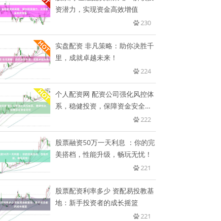
资潜力，实现资金高效增值
230
实盘配资 非凡策略：助你决胜千
里，成就卓越未来！
224
个人配资网 配资公司强化风控体
系，稳健投资，保障资金安全无
忧
222
股票融资50万一天利息 ：你的完
美搭档，性能升级，畅玩无忧！
221
股票配资利率多少 资配易投教基
地：新手投资者的成长摇篮
221