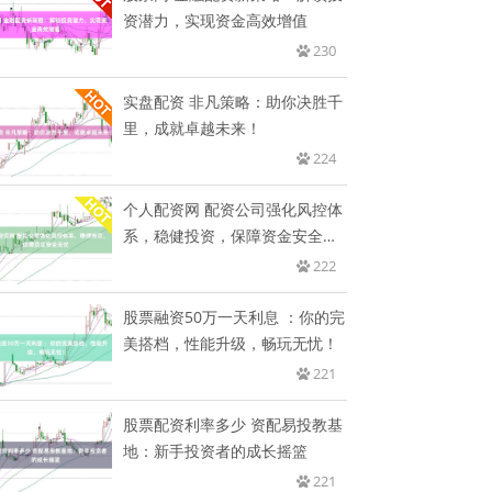
资潜力，实现资金高效增值
230
实盘配资 非凡策略：助你决胜千
里，成就卓越未来！
224
个人配资网 配资公司强化风控体
系，稳健投资，保障资金安全无
忧
222
股票融资50万一天利息 ：你的完
美搭档，性能升级，畅玩无忧！
221
股票配资利率多少 资配易投教基
地：新手投资者的成长摇篮
221