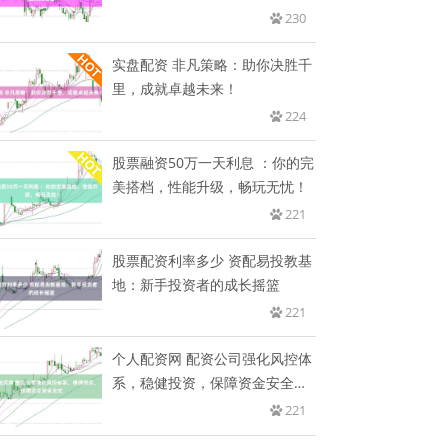
230
实盘配资 非凡策略：助你决胜千
里，成就卓越未来！
224
股票融资50万一天利息 ：你的完
美搭档，性能升级，畅玩无忧！
221
股票配资利率多少 资配易投教基
地：新手投资者的成长摇篮
221
个人配资网 配资公司强化风控体
系，稳健投资，保障资金安全无
忧
221